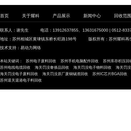
首页
关于耀科
产品展示
新闻中心
回收范
联系人：谢先生
电话：13912637855、13631675000 | 0512-833
地址：苏州相城区黄埭镇东桥长旺路198号
版权所有：苏州耀科再
技术支持：
易动力网络
本站关键词：
苏州电子废料回收
苏州手机电脑配件回收
苏州库存积压回
苏州电线电缆回收
海关罚没奢侈品回收
海关罚没电子物料回收
海关罚没
海关罚没电子废料回收
海关罚没原厂废铜锡渣回收
苏州IC芯片BGA回收
苏州退关退港电子料回收